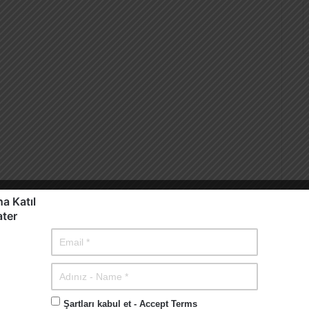
a Katıl
ater
olmak üzere çeşitli uzmanlar çalışmaktadır. İnşaat
 olmaktadır.
Şartları kabul et - Accept Terms