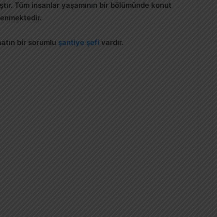
ştır. Tüm insanlar yaşamının bir bölümünde konut
ilenmektedir.
aatın bir sorumlu
şantiye şefi
vardır.