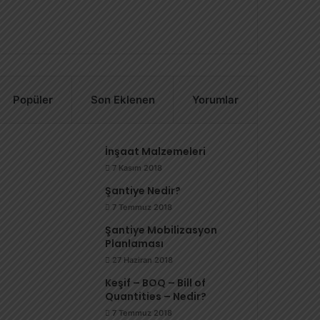
Popüler
Son Eklenen
Yorumlar
İnşaat Malzemeleri
7 Kasım 2018
Şantiye Nedir?
7 Temmuz 2018
Şantiye Mobilizasyon
Planlaması
27 Haziran 2018
Keşif – BOQ – Bill of
Quantities – Nedir?
7 Temmuz 2018