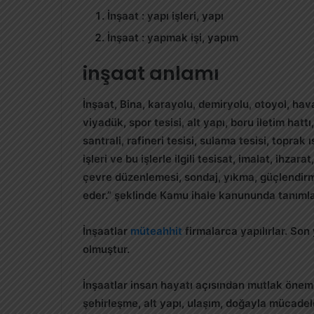
İnşaat
: yapı işleri, yapı
İnşaat
: yapmak işi, yapım
inşaat anlamı
İnşaat
, Bina, karayolu, demiryolu, otoyol, hava
viyadük, spor tesisi, alt yapı, boru iletim hattı
santrali, rafineri tesisi, sulama tesisi, toprak
işleri ve bu işlerle ilgili tesisat, imalat, ihz
çevre düzenlemesi, sondaj, yıkma, güçlendirme 
eder.” şeklinde Kamu ihale kanununda tanımla
İnşaatlar
müteahhit
firmalarca yapılırlar. Son
olmuştur.
İnşaatlar insan hayatı açısından mutlak önem 
şehirleşme, alt yapı, ulaşım, doğayla mücadel