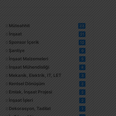
Müteahhit
23
İnşaat
21
Sponsor İçerik
12
Şantiye
9
İnşaat Malzemeleri
5
İnşaat Mühendisliği
4
Mekanik, Elektrik, IT, LET
3
Kentsel Dönüşüm
2
Emlak, İnşaat Projesi
2
İnşaat İşleri
2
Dekorasyon, Tadilat
1