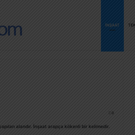
İNŞAAT
TEK
0
 yapılan alandır. İnşaat arapça kökenli bir kelimedir.