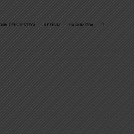
Arama
NIK OFIS DESTEĞI
İLETISIM
HAKKIMIZDA
yap
...