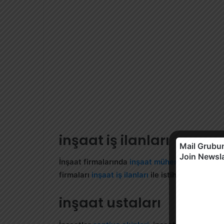
inşaat iş ilanları
Mail Grubun
Join Newsl
İnşaat firmalarında
inşaat mühendisleri
başta 
firmaları
inşaat iş ilanları
ile istihdama destek
inşaat ustaları