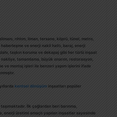
limanı, rıhtım, liman, tersane, köprü, tünel, metro,
, haberleşme ve enerji nakil hattı, baraj, enerji
 ıslahı, taşkın koruma ve dekapaj gibi her türlü inşaat
arat, nakliye, tamamlama, büyük onarım, restorasyon,
ve montaj işleri ile benzeri yapım işlerini ifade
nmıştır.
 yıllarda
kentsel dönüşüm
inşaatları popüler
taşımaktadır. İlk çağlardan beri barınma,
e, enerji üretimi amaçlı yapılan inşaatlar sayesinde