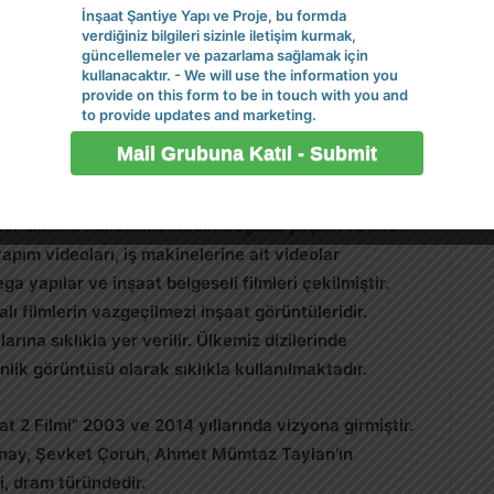
ksızın düşünülemez. Sektörün emekçileri inşaat
İnşaat Şantiye Yapı ve Proje, bu formda
dir. İnşaat ustalığı emek ve el becerisi gerektirir.
verdiğiniz bilgileri sizinle iletişim kurmak,
güncellemeler ve pazarlama sağlamak için
dır. Kalifiye inşaat ustası bulmak zor olup, inşaat
kullanacaktır. - We will use the information you
aat ustaları
şantiye iş ilanları
aracılığı ile iş bulurlar.
provide on this form to be in touch with you and
to provide updates and marketing.
eri
 de sıklıkla karşımıza çıkmaktadır. Aksiyon
ler sıklıkla kullanılmaktadır. Doğada yaşam ve ilkel
yapım videoları, iş makinelerine ait videolar
a yapılar ve inşaat belgeseli filmleri çekilmiştir.
alı filmlerin vazgeçilmezi inşaat görüntüleridir.
arına sıklıkla yer verilir. Ülkemiz dizilerinde
nlik görüntüsü olarak sıklıkla kullanılmaktadır.
t 2 Filmi” 2003 ve 2014 yıllarında vizyona girmiştir.
ınay, Şevket Çoruh, Ahmet Mümtaz Taylan’ın
, dram türündedir.