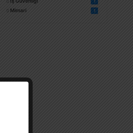
İş Güvenliği
1
Mimari
1