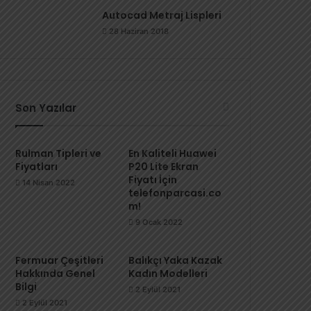
Autocad Metraj Lispleri
28 Haziran 2018
Son Yazılar
Rulman Tipleri ve
En Kaliteli Huawei
Fiyatları
P20 Lite Ekran
Fiyatı İçin
14 Nisan 2022
telefonparcasi.co
m!
9 Ocak 2022
Fermuar Çeşitleri
Balıkçı Yaka Kazak
Hakkında Genel
Kadın Modelleri
Bilgi
2 Eylül 2021
2 Eylül 2021