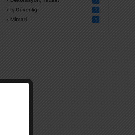
Dekorasyon, Tadilat
1
İş Güvenliği
1
Mimari
1