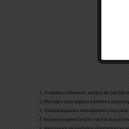
Projedeki kalemlerin detaylı bir şekilde
m
Metrajını çıkardığımız kalemleri düzenle
Oluşturduğumuz metrajlardan yola çıkar
İnceleyeceğimiz keşfin nasıl
bütçeye
dön
Metrajımızı ve keşfimizi oluşturduktan s