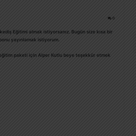
0
kediş Eğitimi almak istiyorsanız. Bugün size kısa bir
kuponu yayınlamak istiyorum.
 eğitim paketi için Alper Kutlu beye teşekkür etmek