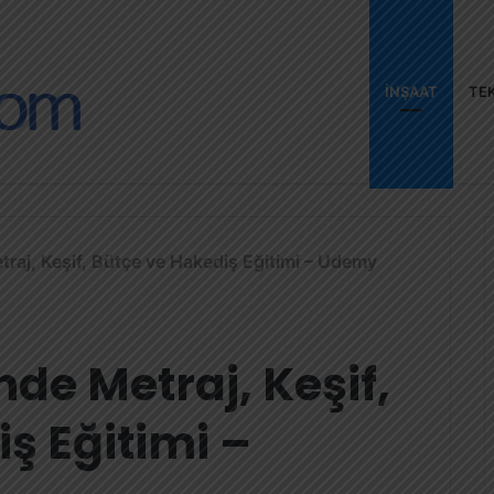
İNŞAAT
TEK
etraj, Keşif, Bütçe ve Hakediş Eğitimi – Udemy
nde Metraj, Keşif,
ş Eğitimi –