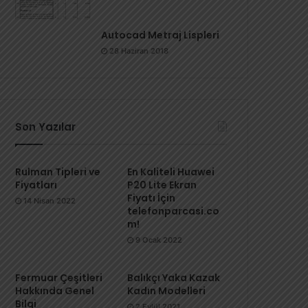
Autocad Metraj Lispleri
28 Haziran 2018
Son Yazılar
Rulman Tipleri ve
En Kaliteli Huawei
Fiyatları
P20 Lite Ekran
Fiyatı İçin
14 Nisan 2022
telefonparcasi.co
m!
9 Ocak 2022
Fermuar Çeşitleri
Balıkçı Yaka Kazak
Hakkında Genel
Kadın Modelleri
Bilgi
2 Eylül 2021