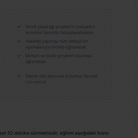
saat 52 dakika sürmektedir, eğitim aşağıdaki konu