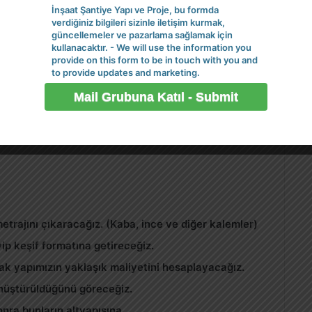
İnşaat Şantiye Yapı ve Proje, bu formda
verdiğiniz bilgileri sizinle iletişim kurmak,
güncellemeler ve pazarlama sağlamak için
kullanacaktır. - We will use the information you
provide on this form to be in touch with you and
to provide updates and marketing.
etrajını
çıkaracağız. (Kaba, ince ve diğer kalemler)
yip
keşif
formatına getireceğiz.
ak yapımızın
yaklaşık maliyetini
hesaplayacağız.
üştürüldüğünü göreceğiz.
onra bunların altyapısına