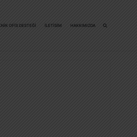
Arama
NIK OFIS DESTEĞI
İLETISIM
HAKKIMIZDA
yap
...