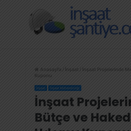
Anasayfa
/
İnşaat
/
İnşaat Projelerinde M
Kuponu
İnşaat
İnşaat Mühendisliği
İnşaat Projeleri
Bütçe ve Hakedi