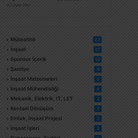
2 Eylül 2021
Müteahhit
23
İnşaat
21
Sponsor İçerik
12
Şantiye
9
İnşaat Malzemeleri
5
İnşaat Mühendisliği
4
Mekanik, Elektrik, IT, LET
3
Kentsel Dönüşüm
2
Emlak, İnşaat Projesi
2
İnşaat İşleri
2