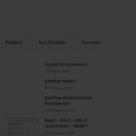
Popüler
Son Eklenen
Yorumlar
İnşaat Malzemeleri
7 Kasım 2018
Şantiye Nedir?
7 Temmuz 2018
Şantiye Mobilizasyon
Planlaması
27 Haziran 2018
Keşif – BOQ – Bill of
Quantities – Nedir?
7 Temmuz 2018