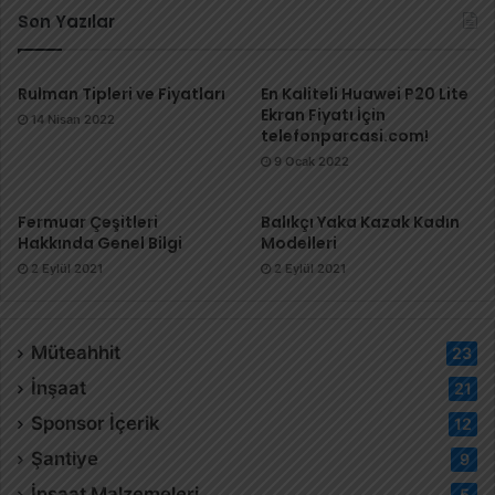
Son Yazılar
Rulman Tipleri ve Fiyatları
En Kaliteli Huawei P20 Lite
Ekran Fiyatı İçin
14 Nisan 2022
telefonparcasi.com!
9 Ocak 2022
Fermuar Çeşitleri
Balıkçı Yaka Kazak Kadın
Hakkında Genel Bilgi
Modelleri
2 Eylül 2021
2 Eylül 2021
Müteahhit
23
İnşaat
21
Sponsor İçerik
12
Şantiye
9
İnşaat Malzemeleri
5