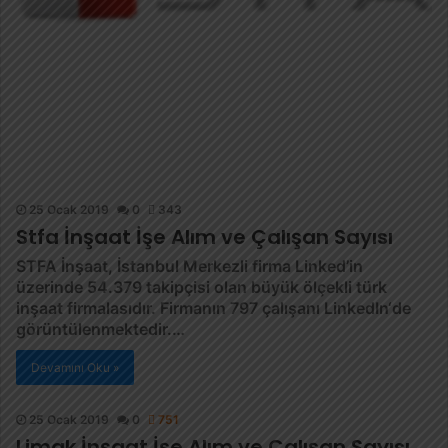
25 Ocak 2019
0
343
Stfa İnşaat İşe Alım ve Çalışan Sayısı
STFA İnşaat, İstanbul Merkezli firma Linked’in
üzerinde 54.379 takipçisi olan büyük ölçekli türk
inşaat firmalasıdır. Firmanın 797 çalışanı LinkedIn‘de
görüntülenmektedir.…
Devamını Oku »
25 Ocak 2019
0
751
Limak İnşaat İşe Alım ve Çalışan Sayısı