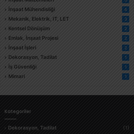
İnşaat Mühendisliği
4
Mekanik, Elektrik, IT, LET
3
Kentsel Dönüşüm
2
Emlak, İnşaat Projesi
2
İnşaat İşleri
2
Dekorasyon, Tadilat
1
İş Güvenliği
1
Mimari
1
Kategoriler
Dekorasyon, Tadilat
(1)