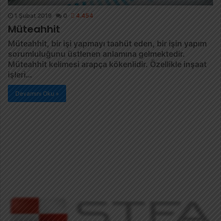
1 Şubat 2019
0
4.454
Müteahhit
Müteahhit, bir işi yapmayı taahüt eden, bir işin yapım
sorumluluğunu üstlenen anlamına gelmektedir.
Müteahhit kelimesi arapça kökenlidir. Özellikle inşaat
işleri…
Devamını Oku »