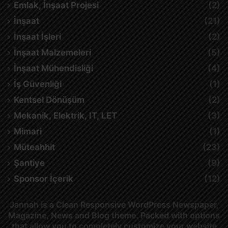
Emlak, İnşaat Projesi
(2)
İnşaat
(21)
İnşaat İşleri
(2)
İnşaat Malzemeleri
(5)
İnşaat Mühendisliği
(4)
İş Güvenliği
(1)
Kentsel Dönüşüm
(2)
Mekanik, Elektrik, IT, LET
(3)
Mimari
(1)
Müteahhit
(23)
Şantiye
(9)
Sponsor İçerik
(12)
Jannah is a Clean Responsive WordPress Newspaper,
Magazine, News and Blog theme. Packed with options
that allow you to completely customize your website