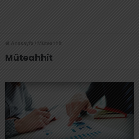
Anasayfa
/
Müteahhit
Müteahhit