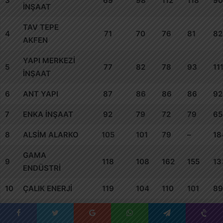
3
69
98
112
118
90
İNŞAAT
TAV TEPE
4
71
70
76
81
82
AKFEN
YAPI MERKEZİ
5
77
82
78
93
11
İNŞAAT
6
ANT YAPI
87
86
86
86
92
7
ENKA İNŞAAT
92
79
72
79
65
8
ALSİM ALARKO
105
101
79
–
18
GAMA
9
118
108
162
155
13
ENDÜSTRİ
10
ÇALIK ENERJİ
119
104
110
101
89
11
MAPA İNŞAAT
126
119
109
133
17
Facebook
Twitter
Google+
WhatsApp
Telegram
Viber