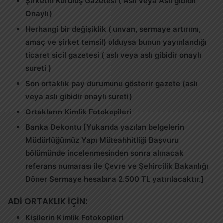
Şirketin Kuruluş Gazetesi ( Aslı veya Aslı gibidir
Onaylı)
Herhangi bir değişiklik ( unvan, sermaye artırımı,
amaç ve şirket temsil) olduysa bunun yayınlandığı
ticaret sicil gazetesi ( aslı veya aslı gibidir onaylı
sureti )
Son ortaklık pay durumunu gösterir gazete (aslı
veya aslı gibidir onaylı sureti)
Ortakların Kimlik Fotokopileri
Banka Dekontu [Yukarıda yazılan belgelerin
Müdürlüğümüz Yapı Müteahhitliği Başvuru
bölümünde incelenmesinden sonra alınacak
referans numarası ile Çevre ve Şehircilik Bakanlığı
Döner Sermaye hesabına 2.500 TL yatırılacaktır.]
ADİ ORTAKLIK İÇİN:
Kişilerin Kimlik Fotokopileri