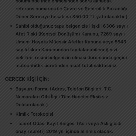
bölümünde incelenmesinden sonra alınacak
referans numarası ile Çevre ve Şehircilik Bakanlığı
Döner Sermaye hesabına 850.00 TL yatırılacaktır.]
Sahibi olduğunuz tapu belgenizle ilişkili 6306 sayılı
Afet Riski (Kentsel Dönüşüm) Kanunu, 7269 sayılı
Umumi Hayata Müessir Afetler Kanunu veya 5543
sayılı İskan Kanunundan faydalanabileceğinizi
belirten resmi belgenizin olması durumunda geçici
müteahhitlik ücretinden muaf tutulmaktasınız.
GERÇEK KİŞİ İÇİN:
Başvuru Formu (Adres, Telefon Bilgileri, T.C.
Numaraları Gibi İlgili Tüm Haneler Eksiksiz
Doldurulacak.)
Kimlik Fotokopisi
Ticaret Odası Kayıt Belgesi (Aslı veya Aslı gibidir
onaylı sureti) 2019 yılı içinde alınmış olacak.