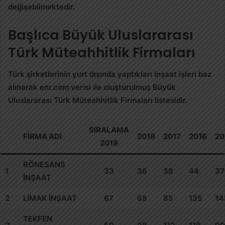
değişebilmektedir.
Başlıca Büyük Uluslararası
Türk Müteahhitlik Firmaları
Türk şirketlerinin yurt dışında yaptıkları inşaat işleri baz
alınarak enr.com verisi ile oluşturulmuş Büyük
Uluslararası Türk Müteahhitlik Firmaları listesidir.
SIRALAMA
FIRMA ADI
2018
2017
2016
20
2019
RÖNESANS
1
33
36
38
44
37
İNŞAAT
2
LİMAK İNŞAAT
67
68
85
135
14
TEKFEN