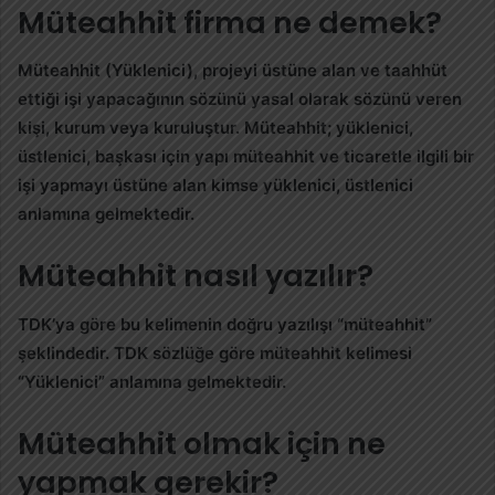
Müteahhit firma ne demek?
Müteahhit
(
Yüklenici
), projeyi üstüne alan ve taahhüt
ettiği işi yapacağının sözünü yasal olarak sözünü veren
kişi, kurum veya kuruluştur.
Müteahhit
;
yüklenici
,
üstlenici, başkası için yapı
müteahhit
ve ticaretle ilgili bir
işi yapmayı üstüne alan kimse
yüklenici
, üstlenici
anlamına gelmektedir.
Müteahhit nasıl yazılır?
TDK’ya göre bu kelimenin doğru yazılışı “
müteahhit
”
şeklindedir. TDK sözlüğe göre
müteahhit
kelimesi
“Yüklenici” anlamına gelmektedir.
Müteahhit olmak için ne
yapmak gerekir?