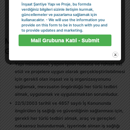
Müdürlüğümüz Yapı Müteahhitliği Başvuru
İnşaat Şantiye Yapı ve Proje, bu formda
verdiğiniz bilgileri sizinle iletişim kurmak,
bölümünde incelenmesinden sonra alınacak
güncellemeler ve pazarlama sağlamak için
referans numarası ile Çevre ve Şehircilik Bakanlığı
kullanacaktır. - We will use the information you
provide on this form to be in touch with you and
Döner Sermaye hesabına 2.000 TL yatırılacaktır.]
to provide updates and marketing.
Müteahhit Sorumluluğu ve
Görevleri
Yapı müteahhidi, yapım işinin ruhsata ve ruhsat eki
etüt ve projelere uygun olarak gerçekleştirilebilmesi
için gerekli olan inşaat ve iş organizasyonunu
sağlamak, mevzuatın öngördüğü her türlü tedbiri
almak, uygulamak ve uygulatmaktan sorumludur.
22/5/2003 tarihli ve 4857 sayılı İş Kanununda
öngörülen iş sağlığı ve güvenliğinin sağlanması için,
gerekli her türlü tedbiri almak, araç ve gereçleri
noksansız bulundurmak, işyerinde alınan iş sağlığı