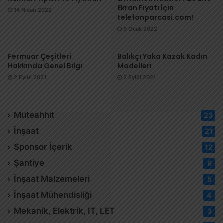
Ekran Fiyatı İçin
14 Nisan 2022
telefonparcasi.com!
9 Ocak 2022
Fermuar Çeşitleri
Balıkçı Yaka Kazak Kadın
Hakkında Genel Bilgi
Modelleri
2 Eylül 2021
2 Eylül 2021
Müteahhit
23
İnşaat
21
Sponsor İçerik
12
Şantiye
9
İnşaat Malzemeleri
5
İnşaat Mühendisliği
4
Mekanik, Elektrik, IT, LET
3