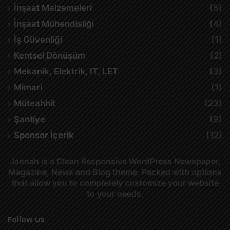
İnşaat Malzemeleri
(5)
İnşaat Mühendisliği
(4)
İş Güvenliği
(1)
Kentsel Dönüşüm
(2)
Mekanik, Elektrik, IT, LET
(3)
Mimari
(1)
Müteahhit
(23)
Şantiye
(9)
Sponsor İçerik
(12)
Jannah is a Clean Responsive WordPress Newspaper,
Magazine, News and Blog theme. Packed with options
that allow you to completely customize your website
to your needs.
Follow us