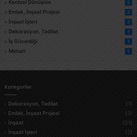
Kentsel Dönüşüm
2
Emlak, İnşaat Projesi
2
İnşaat İşleri
2
Dekorasyon, Tadilat
1
İş Güvenliği
1
Mimari
1
Kategoriler
Dekorasyon, Tadilat
(1)
Emlak, İnşaat Projesi
(2)
İnşaat
(21)
İnşaat İşleri
(2)