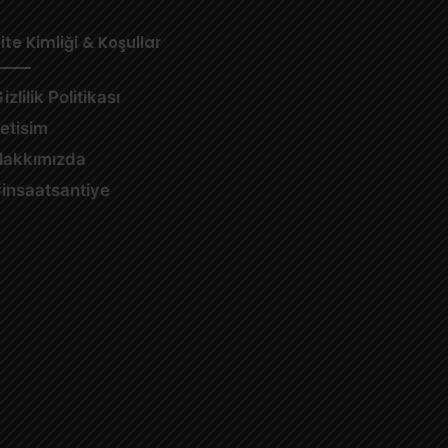
ite Kimliği & Koşullar
izlilik Politikası
letisim
Hakkımızda
insaatsantiye