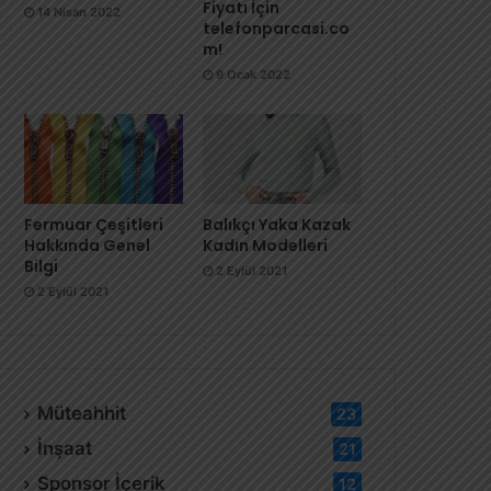
Fiyatı İçin
14 Nisan 2022
telefonparcasi.co
m!
9 Ocak 2022
Fermuar Çeşitleri
Balıkçı Yaka Kazak
Hakkında Genel
Kadın Modelleri
Bilgi
2 Eylül 2021
2 Eylül 2021
Müteahhit
23
İnşaat
21
Sponsor İçerik
12