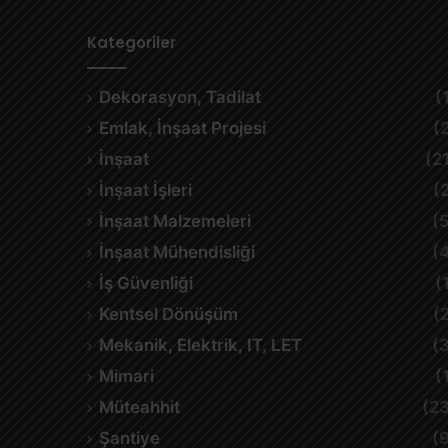
Kategoriler
Dekorasyon, Tadilat
(
Emlak, İnşaat Projesi
(
İnşaat
(2
İnşaat İşleri
(
İnşaat Malzemeleri
(
İnşaat Mühendisliği
(
İş Güvenliği
(
Kentsel Dönüşüm
(
Mekanik, Elektrik, IT, LET
(
Mimari
(
Müteahhit
(2
Şantiye
(