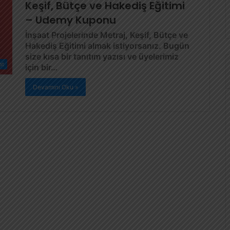
Keşif, Bütçe ve Hakediş Eğitimi
– Udemy Kuponu
İnşaat Projelerinde Metraj, Keşif, Bütçe ve
Hakediş Eğitimi almak istiyorsanız. Bugün
size kısa bir tanıtım yazısı ve üyelerimiz
at
için bir…
Devamını Oku »