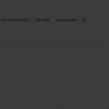
Arama
NIK OFIS DESTEĞI
İLETISIM
HAKKIMIZDA
yap
...