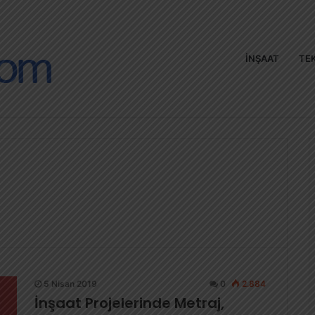
İNŞAAT
TEK
5 Nisan 2019
0
2.884
İnşaat Projelerinde Metraj,