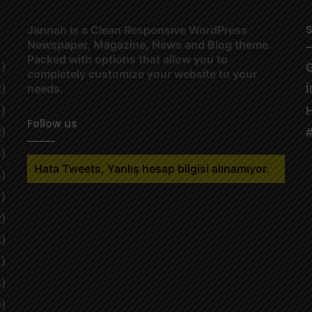
S
Jannah is a Clean Responsive WordPress
Newspaper, Magazine, News and Blog theme.
Packed with options that allow you to
1)
G
completely customize your website to your
needs.
2)
İ
1)
Follow us
2)
#
5)
Hata Tweets, Yanlış hesap bilgisi alınamıyor.
4)
1)
2)
3)
1)
3)
9)