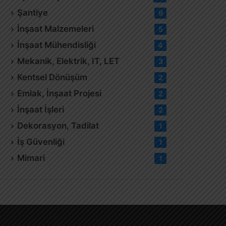
Şantiye
9
İnşaat Malzemeleri
5
İnşaat Mühendisliği
4
Mekanik, Elektrik, IT, LET
3
Kentsel Dönüşüm
2
Emlak, İnşaat Projesi
2
İnşaat İşleri
2
Dekorasyon, Tadilat
1
İş Güvenliği
1
Mimari
1