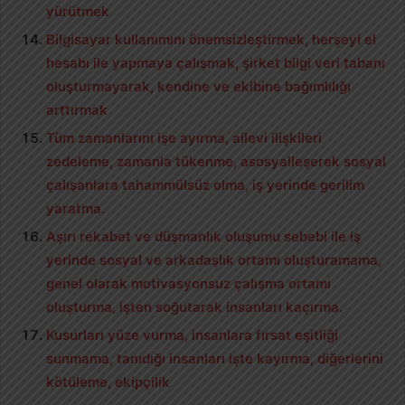
yürütmek
Bilgisayar kullanımını önemsizleştirmek, herşeyi el
hesabı ile yapmaya çalışmak, şirket bilgi veri tabanı
oluşturmayarak, kendine ve ekibine bağımlılığı
arttırmak
Tüm zamanlarını işe ayırma, ailevi ilişkileri
zedeleme, zamanla tükenme, asosyalleşerek sosyal
çalışanlara tahammülsüz olma, iş yerinde gerilim
yaratma.
Aşırı rekabet ve düşmanlık oluşumu sebebi ile iş
yerinde sosyal ve arkadaşlık ortamı oluşturamama,
genel olarak motivasyonsuz çalışma ortamı
oluşturma, işten soğutarak insanları kaçırma.
Kusurları yüze vurma, insanlara fırsat eşitliği
sunmama, tanıdığı insanları işte kayırma, diğerlerini
kötüleme, ekipçilik