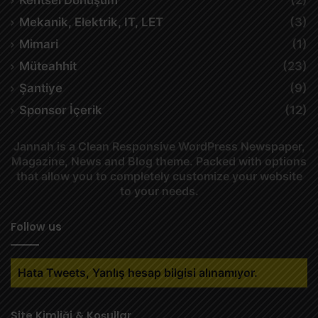
Kentsel Dönüşüm
(2)
Mekanik, Elektrik, IT, LET
(3)
Mimari
(1)
Müteahhit
(23)
Şantiye
(9)
Sponsor İçerik
(12)
Jannah is a Clean Responsive WordPress Newspaper,
Magazine, News and Blog theme. Packed with options
that allow you to completely customize your website
to your needs.
Follow us
Hata Tweets, Yanlış hesap bilgisi alınamıyor.
Site Kimliği & Koşullar