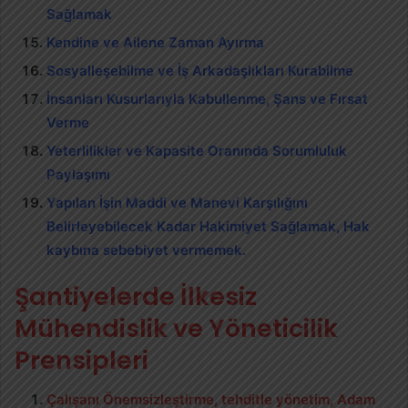
Sağlamak
Kendine ve Ailene Zaman Ayırma
Sosyalleşebilme ve İş Arkadaşlıkları Kurabilme
İnsanları Kusurlarıyla Kabullenme, Şans ve Fırsat
Verme
Yeterlilikler ve Kapasite Oranında Sorumluluk
Paylaşımı
Yapılan İşin Maddi ve Manevi Karşılığını
Belirleyebilecek Kadar Hakimiyet Sağlamak, Hak
kaybına sebebiyet vermemek.
Şantiyelerde İlkesiz
Mühendislik ve Yöneticilik
Prensipleri
Çalışanı Önemsizleştirme, tehditle yönetim, Adam