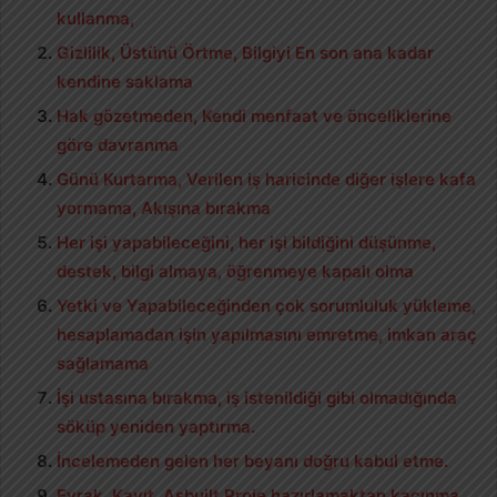
kullanma,
Gizlilik, Üstünü Örtme, Bilgiyi En son ana kadar
kendine saklama
Hak gözetmeden, Kendi menfaat ve önceliklerine
göre davranma
Günü Kurtarma, Verilen iş haricinde diğer işlere kafa
yormama, Akışına bırakma
Her işi yapabileceğini, her işi bildiğini düşünme,
destek, bilgi almaya, öğrenmeye kapalı olma
Yetki ve Yapabileceğinden çok sorumluluk yükleme,
hesaplamadan işin yapılmasını emretme, imkan araç
sağlamama
İşi ustasına bırakma, iş istenildiği gibi olmadığında
söküp yeniden yaptırma.
İncelemeden gelen her beyanı doğru kabul etme.
Evrak, Kayıt, Asbuilt Proje hazırlamaktan kaçınma,