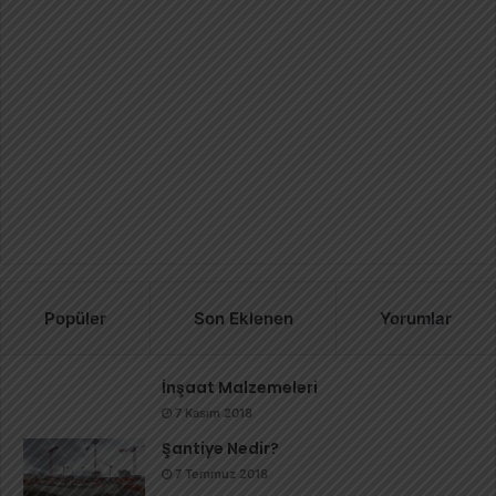
Popüler
Son Eklenen
Yorumlar
İnşaat Malzemeleri
7 Kasım 2018
Şantiye Nedir?
7 Temmuz 2018