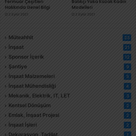
Fermuar Çeşitleri
Balıkçı Yaka Kazak Kadın
Hakkında Genel Bilgi
Modelleri
2 Eylül 2021
2 Eylül 2021
Müteahhit
23
İnşaat
21
Sponsor İçerik
12
Şantiye
9
İnşaat Malzemeleri
5
İnşaat Mühendisliği
4
Mekanik, Elektrik, IT, LET
3
Kentsel Dönüşüm
2
Emlak, İnşaat Projesi
2
İnşaat İşleri
2
Dekorasyon, Tadilat
1