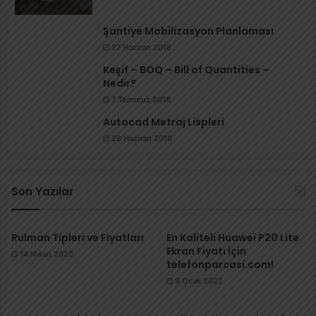
Şantiye Mobilizasyon Planlaması
27 Haziran 2018
Keşif – BOQ – Bill of Quantities –
Nedir?
7 Temmuz 2018
Autocad Metraj Lispleri
28 Haziran 2018
Son Yazılar
Rulman Tipleri ve Fiyatları
En Kaliteli Huawei P20 Lite
Ekran Fiyatı İçin
14 Nisan 2022
telefonparcasi.com!
9 Ocak 2022