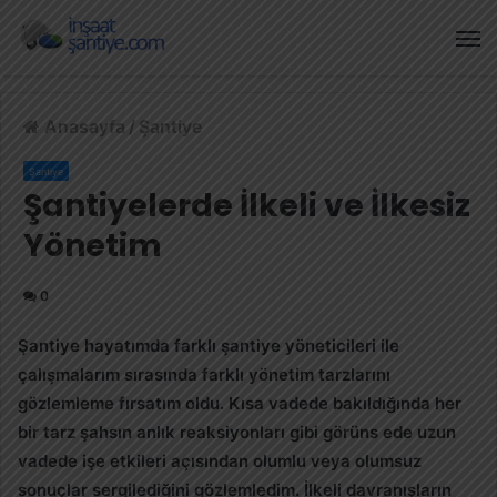
M
Anasayfa
/
Şantiye
Şantiye
Şantiyelerde İlkeli ve İlkesiz
Yönetim
0
Şantiye hayatımda farklı şantiye yöneticileri ile
çalışmalarım sırasında farklı yönetim tarzlarını
gözlemleme fırsatım oldu. Kısa vadede bakıldığında her
bir tarz şahsın anlık reaksiyonları gibi görüns ede uzun
vadede işe etkileri açısından olumlu veya olumsuz
sonuçlar sergilediğini gözlemledim. İlkeli davranışların